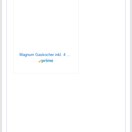
Magnum Gaskocher inkl. 4 Gaskartuschen – robuster Campingkocher mit Gaskartusche – Gaskocher mit Kartusche 1-flammig – Herdsets – Campingkocher stufenlos regulierbar mit Piezozündung